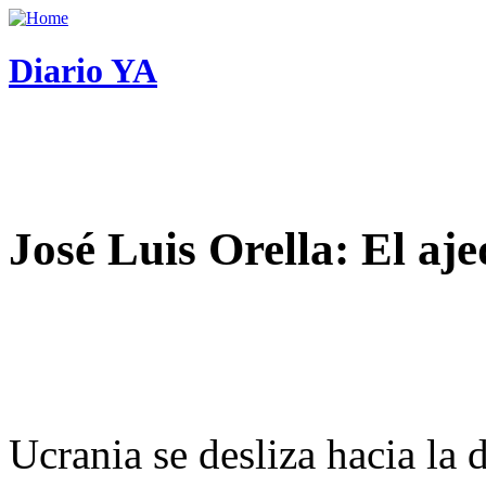
Diario YA
José Luis Orella: El aj
Ucrania se desliza hacia la 