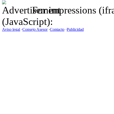
For impressions (if
(JavaScript):
Aviso legal
·
Consejo Asesor
·
Contacto
·
Publicidad