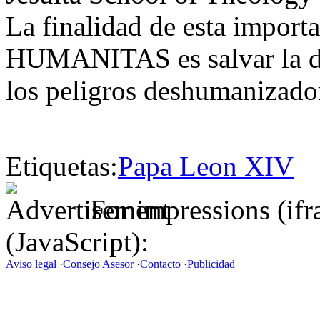
La finalidad de esta impo
HUMANITAS es salvar la di
los peligros deshumanizador
Etiquetas:
Papa Leon XIV
For impressions (if
(JavaScript):
Aviso legal
·
Consejo Asesor
·
Contacto
·
Publicidad