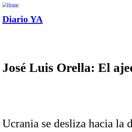
Diario YA
José Luis Orella: El aj
Ucrania se desliza hacia la 