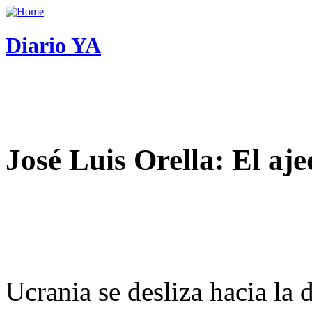
Diario YA
José Luis Orella: El aj
Ucrania se desliza hacia la 