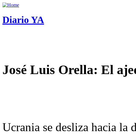
Diario YA
José Luis Orella: El aj
Ucrania se desliza hacia la 