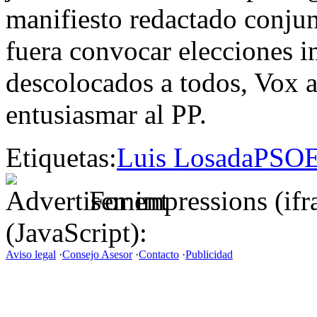
manifiesto redactado conju
fuera convocar elecciones i
descolocados a todos, Vox a
entusiasmar al PP.
Etiquetas:
Luis Losada
PSO
For impressions (if
(JavaScript):
Aviso legal
·
Consejo Asesor
·
Contacto
·
Publicidad