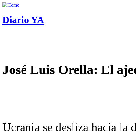
Diario YA
José Luis Orella: El aj
Ucrania se desliza hacia la 