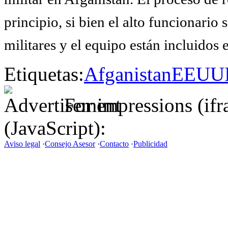
principio, si bien el alto funcionario 
militares y el equipo están incluidos 
Etiquetas:
Afganistan
EEUU
For impressions (if
(JavaScript):
Aviso legal
·
Consejo Asesor
·
Contacto
·
Publicidad