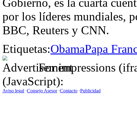
Gobierno, es la cuarta cue
por los líderes mundiales, 
BBC, Reuters y CNN.
Etiquetas:
Obama
Papa Franc
For impressions (if
(JavaScript):
Aviso legal
·
Consejo Asesor
·
Contacto
·
Publicidad