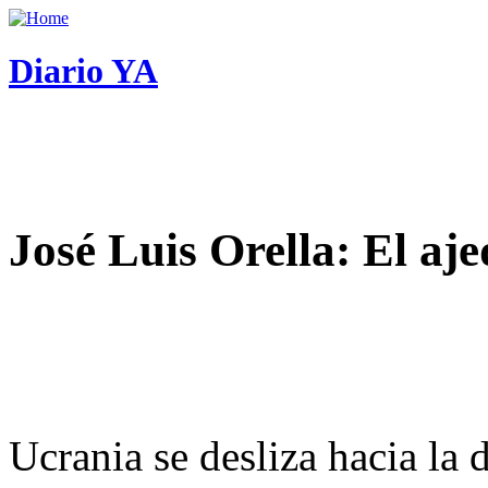
Diario YA
José Luis Orella: El aj
Ucrania se desliza hacia la 