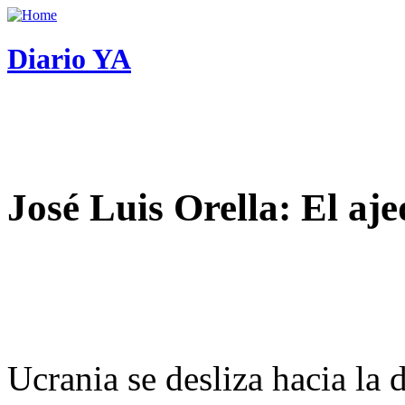
Diario YA
José Luis Orella: El aj
Ucrania se desliza hacia la 