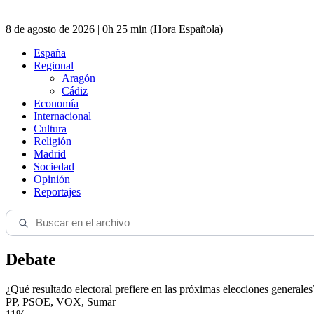
8 de agosto de 2026 | 0h 25 min (Hora Española)
España
Regional
Aragón
Cádiz
Economía
Internacional
Cultura
Religión
Madrid
Sociedad
Opinión
Reportajes
Debate
¿Qué resultado electoral prefiere en las próximas elecciones generales
PP, PSOE, VOX, Sumar