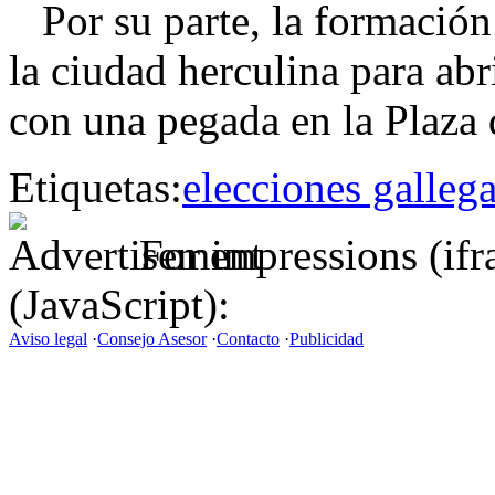
Por su parte, la formación 
la ciudad herculina para abri
con una pegada en la Plaza
Etiquetas:
elecciones galleg
For impressions (if
(JavaScript):
Aviso legal
·
Consejo Asesor
·
Contacto
·
Publicidad