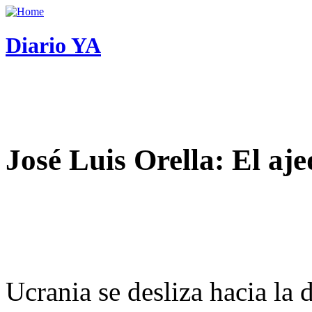
Diario YA
José Luis Orella: El aj
Ucrania se desliza hacia la 