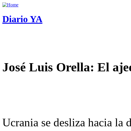
Diario YA
José Luis Orella: El aj
Ucrania se desliza hacia la 