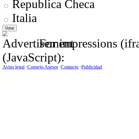
Republica Checa
Italia
For impressions (if
(JavaScript):
Aviso legal
·
Consejo Asesor
·
Contacto
·
Publicidad