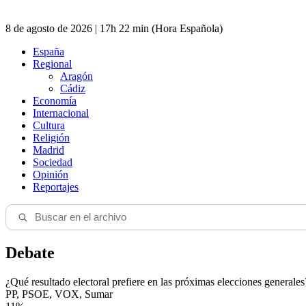
8 de agosto de 2026 | 17h 22 min (Hora Española)
España
Regional
Aragón
Cádiz
Economía
Internacional
Cultura
Religión
Madrid
Sociedad
Opinión
Reportajes
Debate
¿Qué resultado electoral prefiere en las próximas elecciones generales
PP, PSOE, VOX, Sumar