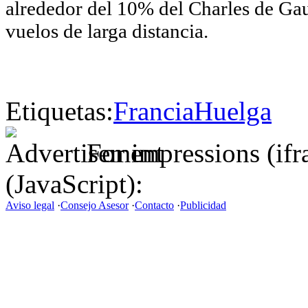
alrededor del 10% del Charles de Gaul
vuelos de larga distancia.
Etiquetas:
Francia
Huelga
For impressions (if
(JavaScript):
Aviso legal
·
Consejo Asesor
·
Contacto
·
Publicidad