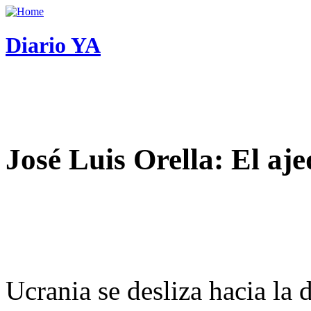
Diario YA
José Luis Orella: El aj
Ucrania se desliza hacia la 