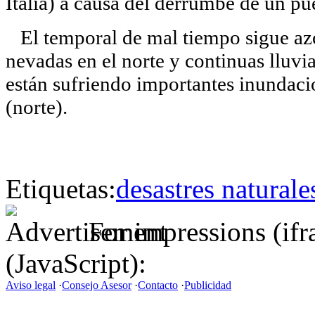
Italia) a causa del derrumbe de un pu
El temporal de mal tiempo sigue azot
nevadas en el norte y continuas lluvi
están sufriendo importantes inundaci
(norte).
Etiquetas:
desastres naturale
For impressions (if
(JavaScript):
Aviso legal
·
Consejo Asesor
·
Contacto
·
Publicidad