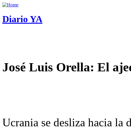
Diario YA
José Luis Orella: El aj
Ucrania se desliza hacia la 