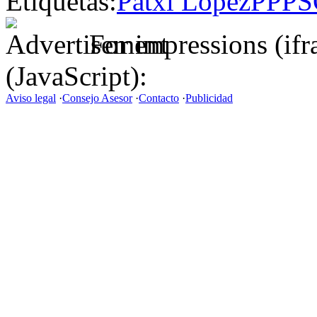
Etiquetas:
Patxi López
PP
PS
For impressions (if
(JavaScript):
Aviso legal
·
Consejo Asesor
·
Contacto
·
Publicidad