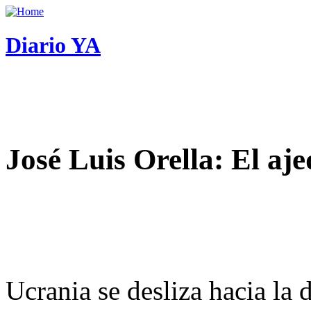
Diario YA
José Luis Orella: El aj
Ucrania se desliza hacia la 