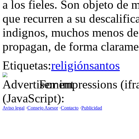
a los fieles. Son objeto de 
que recurren a su descalifi
indignos, muchos menos de 
propagan, de forma claramen
Etiquetas:
religión
santos
For impressions (if
(JavaScript):
Aviso legal
·
Consejo Asesor
·
Contacto
·
Publicidad