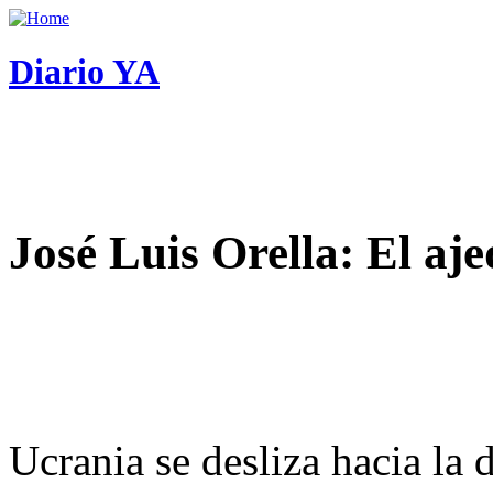
Diario YA
José Luis Orella: El aj
Ucrania se desliza hacia la 