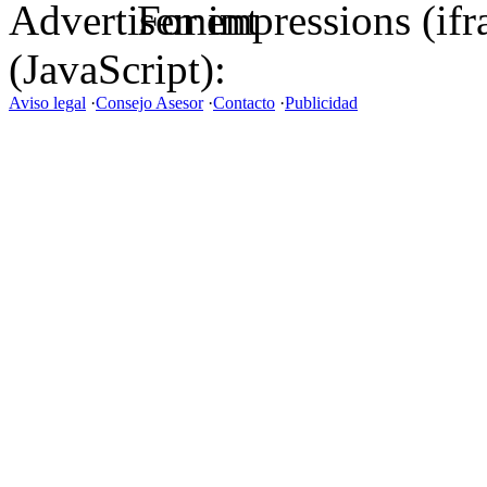
For impressions (if
(JavaScript):
Aviso legal
·
Consejo Asesor
·
Contacto
·
Publicidad