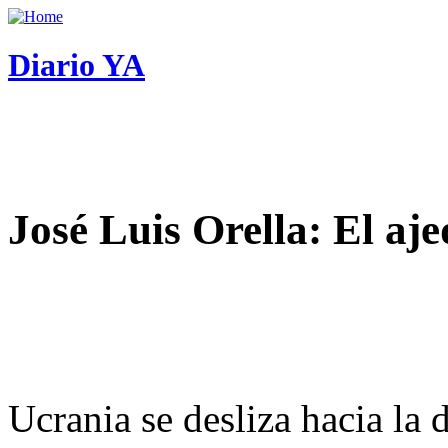
Diario YA
José Luis Orella: El aj
Ucrania se desliza hacia la 