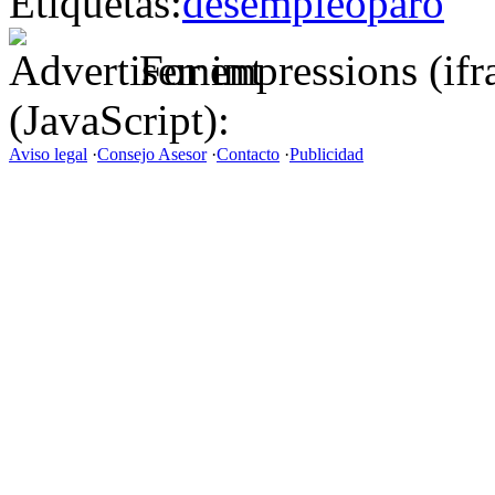
Etiquetas:
desempleo
paro
For impressions (if
(JavaScript):
Aviso legal
·
Consejo Asesor
·
Contacto
·
Publicidad