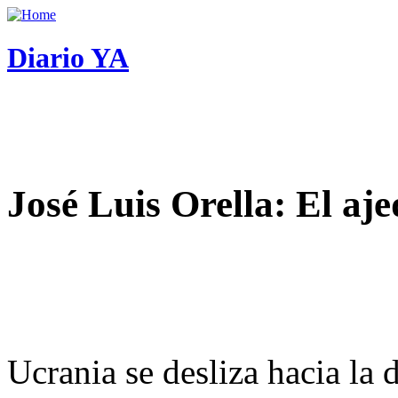
Diario YA
José Luis Orella: El aj
Ucrania se desliza hacia la 