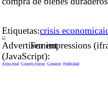
compra de bienes duraderos
Etiquetas:
crisis economica
i
For impressions (if
(JavaScript):
Aviso legal
·
Consejo Asesor
·
Contacto
·
Publicidad