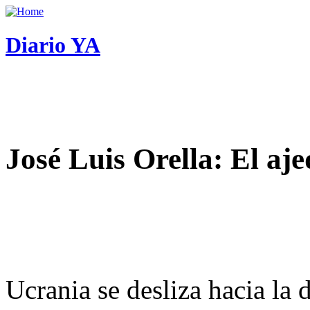
Diario YA
José Luis Orella: El aj
Ucrania se desliza hacia la 