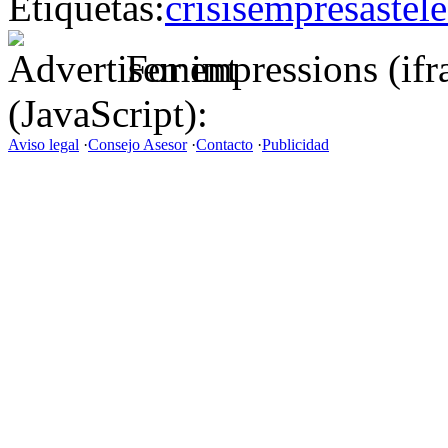
Etiquetas:
crisis
empresas
tel
For impressions (if
(JavaScript):
Aviso legal
·
Consejo Asesor
·
Contacto
·
Publicidad