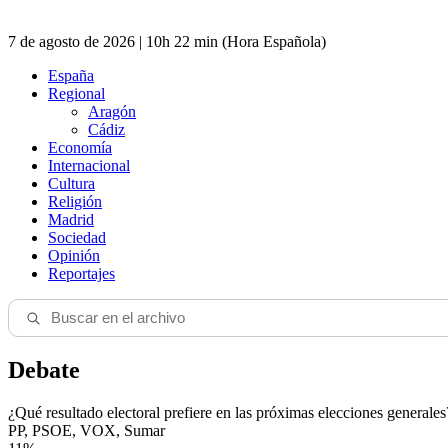
7 de agosto de 2026 | 10h 22 min (Hora Española)
España
Regional
Aragón
Cádiz
Economía
Internacional
Cultura
Religión
Madrid
Sociedad
Opinión
Reportajes
Debate
¿Qué resultado electoral prefiere en las próximas elecciones generales
PP, PSOE, VOX, Sumar