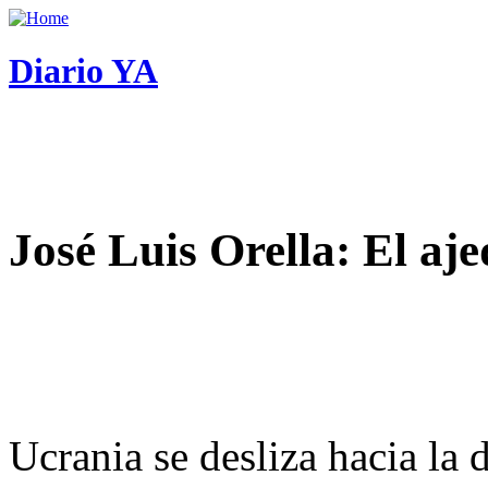
Diario YA
José Luis Orella: El aj
Ucrania se desliza hacia la 