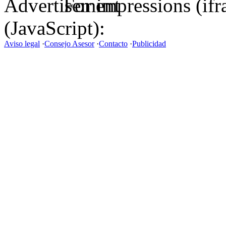
For impressions (if
(JavaScript):
Aviso legal
·
Consejo Asesor
·
Contacto
·
Publicidad