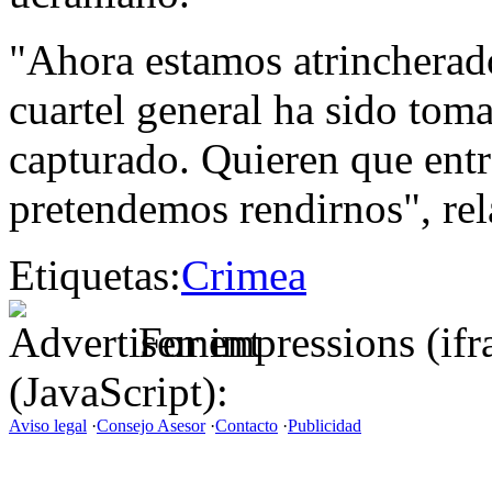
"Ahora estamos atrincherado
cuartel general ha sido tom
capturado. Quieren que ent
pretendemos rendirnos", rel
Etiquetas:
Crimea
For impressions (if
(JavaScript):
Aviso legal
·
Consejo Asesor
·
Contacto
·
Publicidad