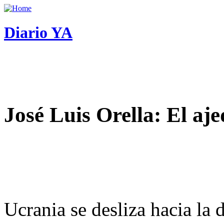
Diario YA
José Luis Orella: El aj
Ucrania se desliza hacia la 