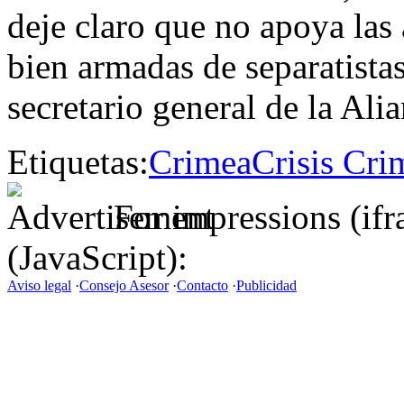
deje claro que no apoya las 
bien armadas de separatista
secretario general de la Alia
Etiquetas:
Crimea
Crisis Cri
For impressions (if
(JavaScript):
Aviso legal
·
Consejo Asesor
·
Contacto
·
Publicidad