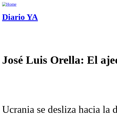
Diario YA
José Luis Orella: El aj
Ucrania se desliza hacia la 