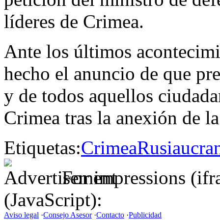
líderes de Crimea.
Ante los últimos acontecimi
hecho el anuncio de que pre
y de todos aquellos ciudad
Crimea tras la anexión de la
Etiquetas:
Crimea
Rusia
ucra
For impressions (if
(JavaScript):
Aviso legal
·
Consejo Asesor
·
Contacto
·
Publicidad