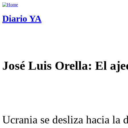
Diario YA
José Luis Orella: El aj
Ucrania se desliza hacia la 