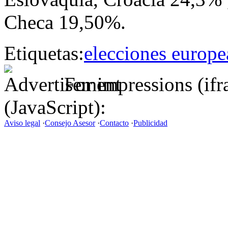
Checa 19,50%.
Etiquetas:
elecciones europe
For impressions (if
(JavaScript):
Aviso legal
·
Consejo Asesor
·
Contacto
·
Publicidad