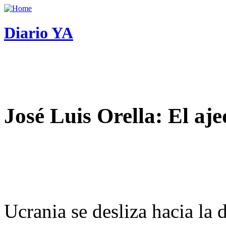
Diario YA
José Luis Orella: El aj
Ucrania se desliza hacia la 