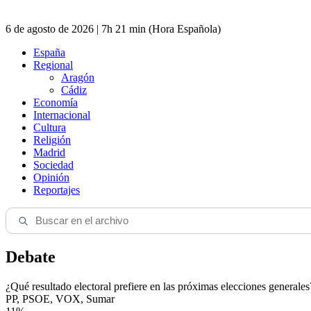
6 de agosto de 2026 | 7h 21 min (Hora Española)
España
Regional
Aragón
Cádiz
Economía
Internacional
Cultura
Religión
Madrid
Sociedad
Opinión
Reportajes
Debate
¿Qué resultado electoral prefiere en las próximas elecciones generales
PP, PSOE, VOX, Sumar