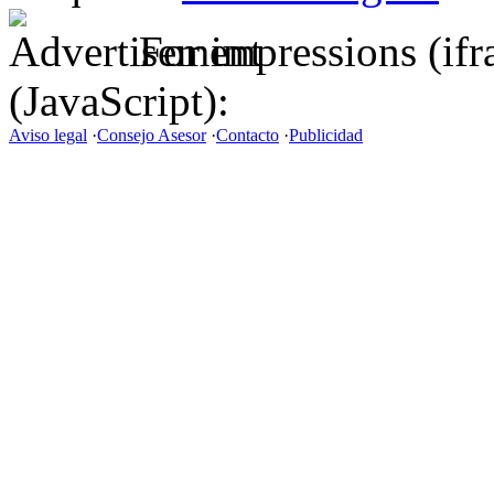
For impressions (if
(JavaScript):
Aviso legal
·
Consejo Asesor
·
Contacto
·
Publicidad