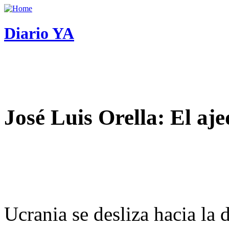
Diario YA
José Luis Orella: El aj
Ucrania se desliza hacia la 