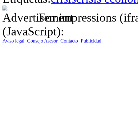
For impressions (if
(JavaScript):
Aviso legal
·
Consejo Asesor
·
Contacto
·
Publicidad