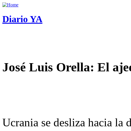
Diario YA
José Luis Orella: El aj
Ucrania se desliza hacia la 