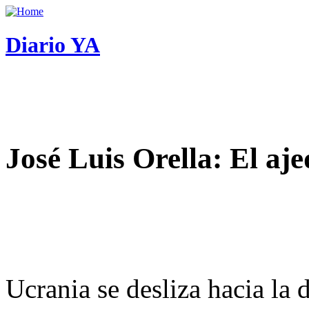
Diario YA
José Luis Orella: El aj
Ucrania se desliza hacia la 