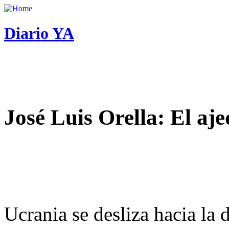
Diario YA
José Luis Orella: El aj
Ucrania se desliza hacia la 