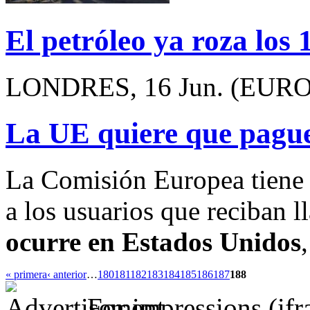
El petróleo ya roza los 
LONDRES, 16 Jun. (EURO
La UE quiere que pague
La Comisión Europea tiene 
a los usuarios que reciban 
ocurre en Estados Unidos
« primera
‹ anterior
…
180
181
182
183
184
185
186
187
188
For impressions (if