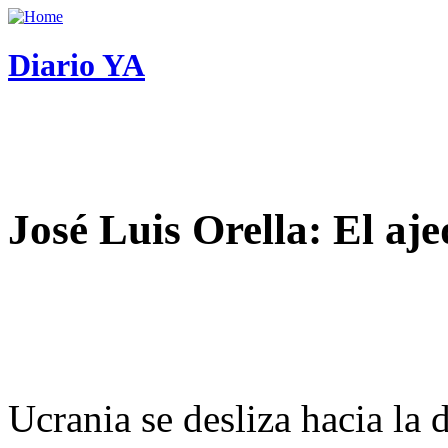
Diario YA
José Luis Orella: El aj
Ucrania se desliza hacia la 