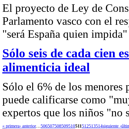
El proyecto de Ley de Consu
Parlamento vasco con el re
"será España quien impida" 
Sólo seis de cada cien e
alimenticia ideal
Sólo el 6% de los menores p
puede calificarse como "muy
expertos que los niños "no 
« primera
‹ anterior
…
506
507
508
509
510
511
512
513
514
siguiente ›
últi