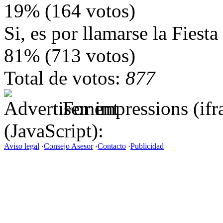
19% (164 votos)
Si, es por llamarse la Fiest
81% (713 votos)
Total de votos:
877
For impressions (if
(JavaScript):
Aviso legal
·
Consejo Asesor
·
Contacto
·
Publicidad