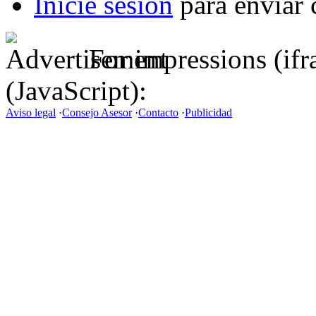
Inicie sesión
para enviar 
For impressions (if
(JavaScript):
Aviso legal
·
Consejo Asesor
·
Contacto
·
Publicidad