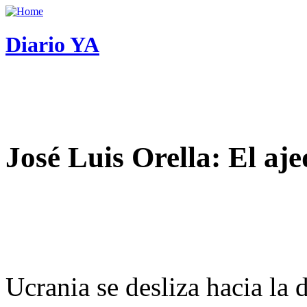
Diario YA
José Luis Orella: El aj
Ucrania se desliza hacia la 