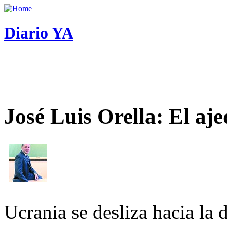
Diario YA
José Luis Orella: El aj
Ucrania se desliza hacia la 