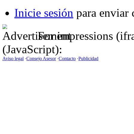
Inicie sesión
para enviar 
For impressions (if
(JavaScript):
Aviso legal
·
Consejo Asesor
·
Contacto
·
Publicidad