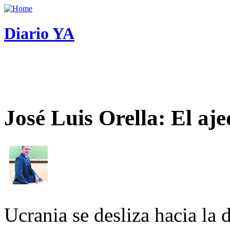
Diario YA
José Luis Orella: El aj
Ucrania se desliza hacia la 