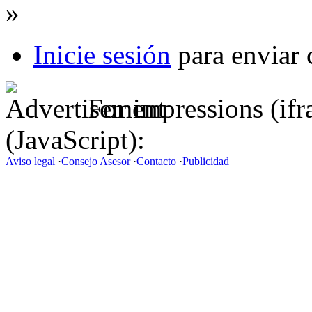
»
Inicie sesión
para enviar 
For impressions (if
(JavaScript):
Aviso legal
·
Consejo Asesor
·
Contacto
·
Publicidad