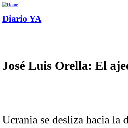
Diario YA
José Luis Orella: El aj
Ucrania se desliza hacia la 