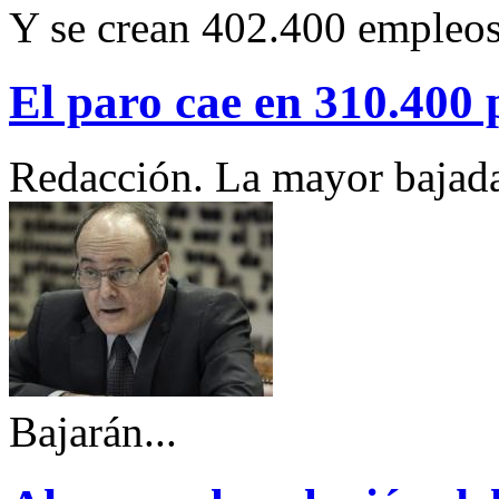
Y se crean 402.400 empleo
El paro cae en 310.400 
Redacción. La mayor bajada
Bajarán...