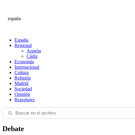
españa
España
Regional
Aragón
Cádiz
Economía
Internacional
Cultura
Religión
Madrid
Sociedad
Opinión
Reportajes
Debate