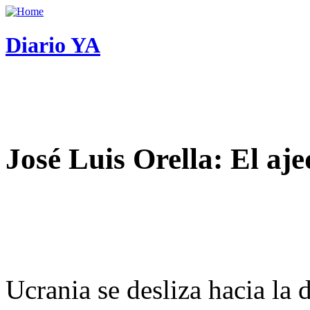
Diario YA
José Luis Orella: El aj
Ucrania se desliza hacia la 