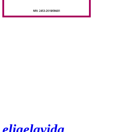
eligelavida