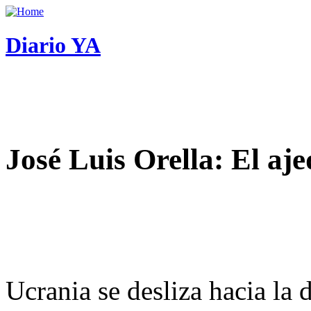
Diario YA
José Luis Orella: El aj
Ucrania se desliza hacia la 