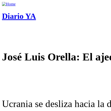
Diario YA
José Luis Orella: El aj
Ucrania se desliza hacia la 