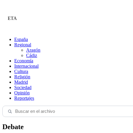
ETA
España
Regional
Aragón
Cádiz
Economía
Internacional
Cultura
Religión
Madrid
Sociedad
Opinión
Reportajes
Debate