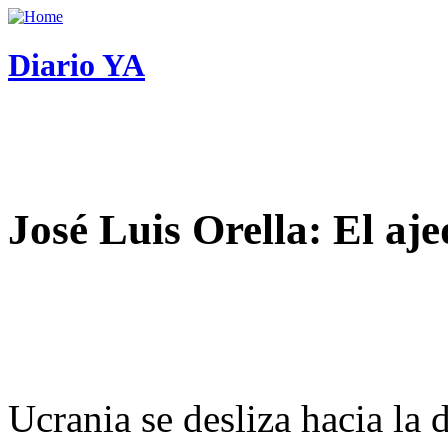
Diario YA
José Luis Orella: El aj
Ucrania se desliza hacia la 