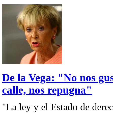
De la Vega: "No nos gus
calle, nos repugna"
"La ley y el Estado de derec